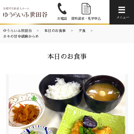
メニ
メニュー
お電話
資料請求・見学申込
ゆうらいふ世田谷
本日のお食事
夕食
ホキの甘辛胡麻からめ
本日のお食事