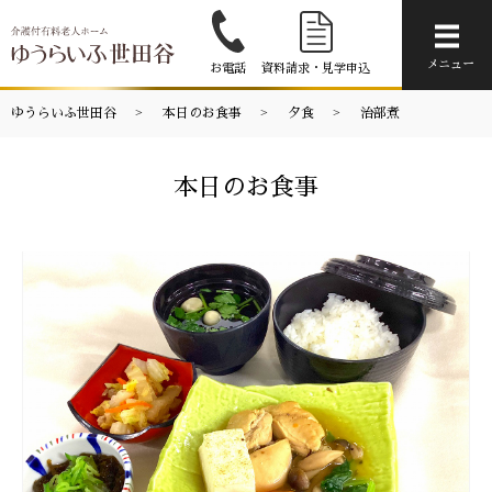
メニ
メニュー
お電話
資料請求・見学申込
ゆうらいふ世田谷
本日のお食事
夕食
治部煮
本日のお食事