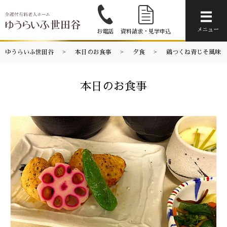
メニ
メニュー
お電話
資料請求・見学申込
ゆうらいふ世田谷
本日のお食事
夕食
鶏つくね青じそ風味
本日のお食事