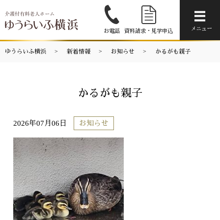
メニ
メニュー
お電話
資料請求・見学申込
ゆうらいふ横浜
新着情報
お知らせ
かるがも親子
かるがも親子
2026年07月06日
お知らせ