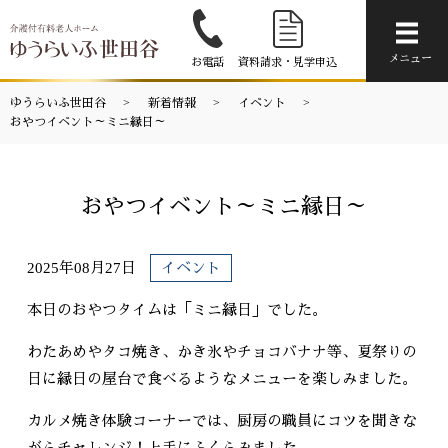
メニ
メニュー
お電話
資料請求・見学申込
ゆうらいふ世田谷
新着情報
イベント
おやつイベント～ミニ縁日～
おやつイベント～ミニ縁日～
2025年08月27日
イベント
本日のおやつタイムは「ミニ縁日」でした。
わたあめやタコ焼き、かき氷やチョコバナナ等、夏祭りの
日に縁日の屋台で食べるようなメニューを楽しみました。
カルメ焼き体験コーナーでは、厨房の職員にコツを聞きな