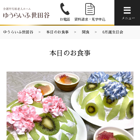
メニ
メニュー
お電話
資料請求・見学申込
ゆうらいふ世田谷
本日のお食事
間食
6月誕生日会
本日のお食事