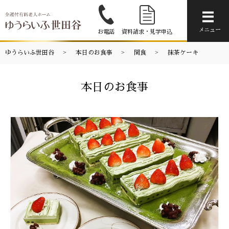
メニ
メニュー
お電話
資料請求・見学申込
ゆうらいふ世田谷
本日のお食事
間食
抹茶ケーキ
本日のお食事