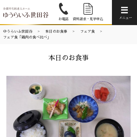
メニ
メニュー
お電話
資料請求・見学申込
ゆうらいふ世田谷
本日のお食事
フェア食
フェア食「鶏肉の食べ比べ」
本日のお食事