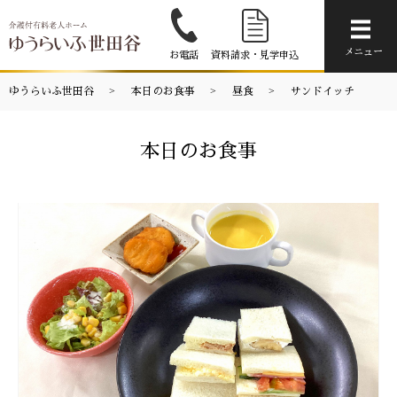
メニ
メニュー
お電話
資料請求・見学申込
ゆうらいふ世田谷
本日のお食事
昼食
サンドイッチ
本日のお食事