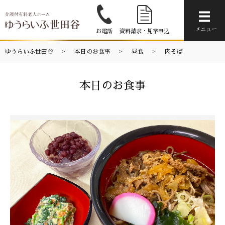
メニ
メニュー
お電話
資料請求・見学申込
ゆうらいふ世田谷
本日のお食事
昼食
肉そば
本日のお食事