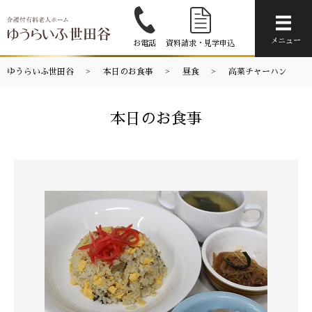
メニ
メニュー
お電話
資料請求・見学申込
ゆうらいふ世田谷
本日のお食事
昼食
高菜チャーハン
本日のお食事