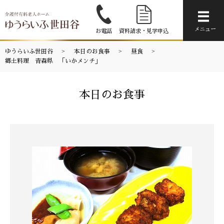
メニ
メニュー
お電話
資料請求・見学申込
ゆうらいふ世田谷
本日のお食事
昼食
郷土料理 青森県 「いかメンチ」
本日のお食事