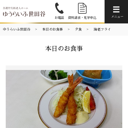
メニ
メニュー
お電話
資料請求・見学申込
ゆうらいふ世田谷
本日のお食事
夕食
海老フライ
本日のお食事