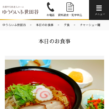
メニ
メニュー
お電話
資料請求・見学申込
ゆうらいふ世田谷
本日のお食事
夕食
チャーシュー麺
本日のお食事