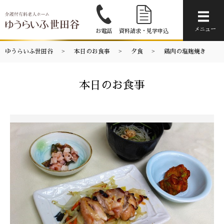
メニ
メニュー
お電話
資料請求・見学申込
ゆうらいふ世田谷
本日のお食事
夕食
鶏肉の塩麹焼き
本日のお食事