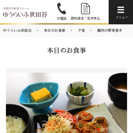
メニ
メニュー
お電話
資料請求・見学申込
ゆうらいふ世田谷
本日のお食事
夕食
豚肉の野菜巻き
本日のお食事