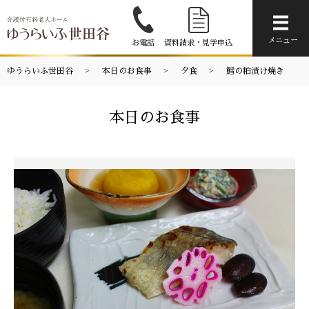
メニ
メニュー
お電話
資料請求・見学申込
ゆうらいふ世田谷
本日のお食事
夕食
鱈の粕漬け焼き
本日のお食事