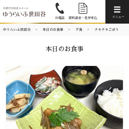
メニ
メニュー
お電話
資料請求・見学申込
ゆうらいふ世田谷
本日のお食事
夕食
チキチキごぼう
本日のお食事