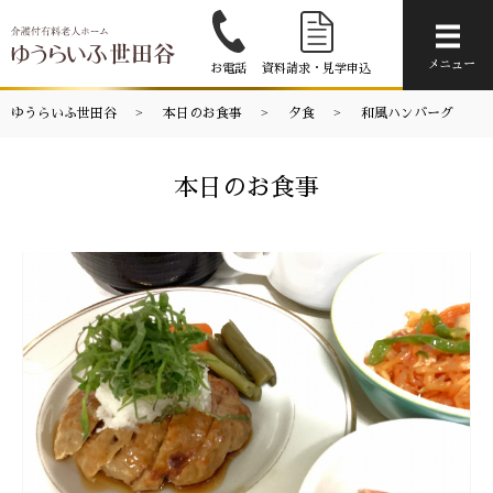
メニ
メニュー
お電話
資料請求・見学申込
ゆうらいふ世田谷
本日のお食事
夕食
和風ハンバーグ
本日のお食事