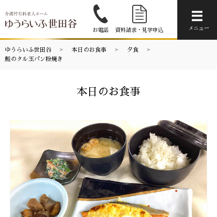
メニ
メニュー
お電話
資料請求・見学申込
ゆうらいふ世田谷
本日のお食事
夕食
鮭のタル玉パン粉焼き
本日のお食事