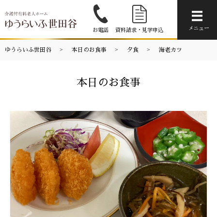
メニ
メニュー
お電話
資料請求・見学申込
ゆうらいふ世田谷
本日のお食事
夕食
海老カツ
本日のお食事