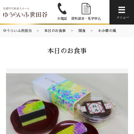
メニ
メニュー
お電話
資料請求・見学申込
ゆうらいふ世田谷
本日のお食事
間食
わか紫の風
本日のお食事