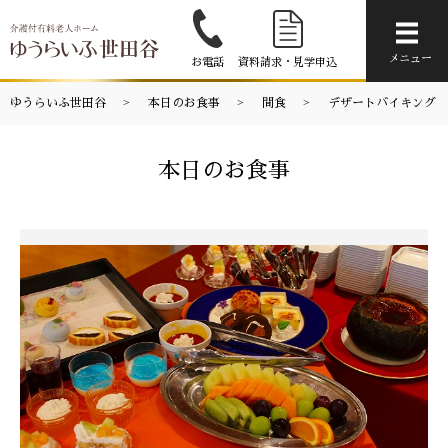
メニ
メニュー
お電話
資料請求・見学申込
ゆうらいふ世田谷
本日のお食事
間食
デザートバイキング
本日のお食事