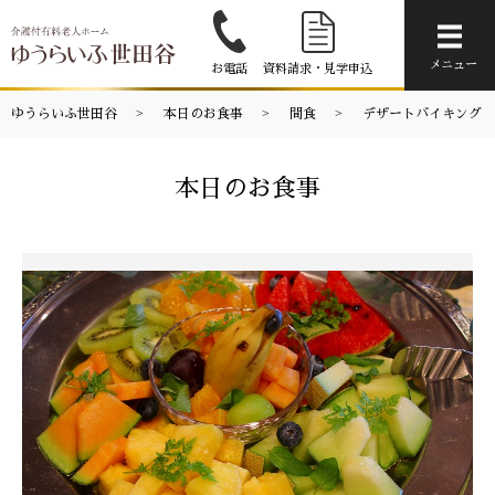
メニ
メニュー
お電話
資料請求・見学申込
ゆうらいふ世田谷
本日のお食事
間食
デザートバイキング
本日のお食事