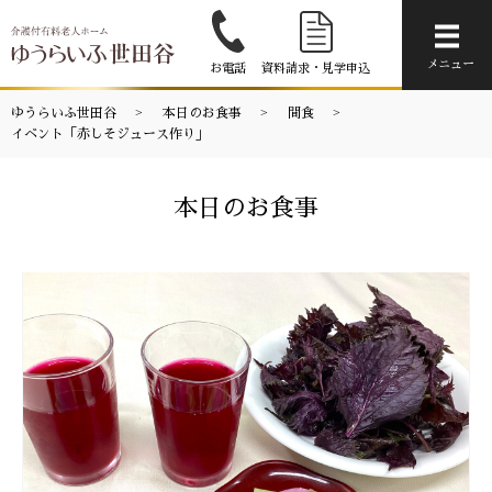
メニ
メニュー
お電話
資料請求・見学申込
ゆうらいふ世田谷
本日のお食事
間食
イベント「赤しそジュース作り」
本日のお食事