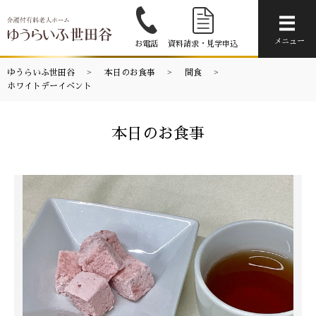
メニ
メニュー
お電話
資料請求・見学申込
ゆうらいふ世田谷
本日のお食事
間食
ホワイトデーイベント
本日のお食事