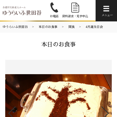
メニ
メニュー
お電話
資料請求・見学申込
ゆうらいふ世田谷
本日のお食事
間食
4月誕生日会
本日のお食事