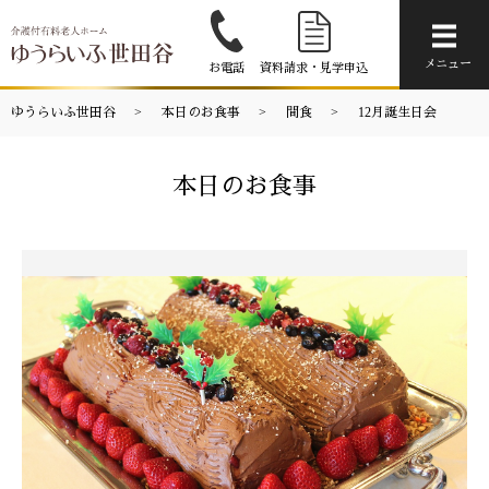
メニ
メニュー
お電話
資料請求・見学申込
ゆうらいふ世田谷
本日のお食事
間食
12月誕生日会
本日のお食事