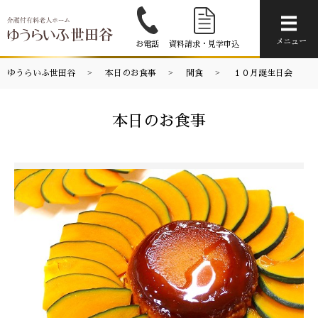
メニ
メニュー
お電話
資料請求・見学申込
ゆうらいふ世田谷
本日のお食事
間食
１０月誕生日会
本日のお食事