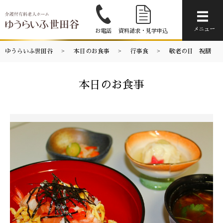
メニ
メニュー
お電話
資料請求・見学申込
ゆうらいふ世田谷
本日のお食事
行事食
敬老の日 祝膳
本日のお食事