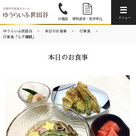
メニ
メニュー
お電話
資料請求・見学申込
ゆうらいふ世田谷
本日のお食事
行事食
行事食「七夕御膳」
本日のお食事