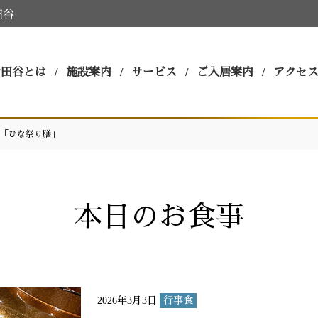
田谷
世田谷とは
施設案内
サービス
ご入居案内
アクセ
「ひな祭り膳」
本日のお食事
2026年3月3日
行事食