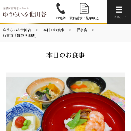
メニ
メニュー
お電話
資料請求・見学申込
ゆうらいふ世田谷
本日のお食事
行事食
行事食「雛祭り御膳」
本日のお食事