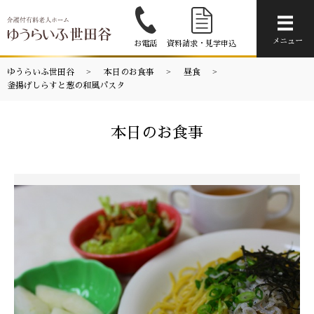
メニ
メニュー
お電話
資料請求・見学申込
ゆうらいふ世田谷
本日のお食事
昼食
釜揚げしらすと葱の和風パスタ
本日のお食事