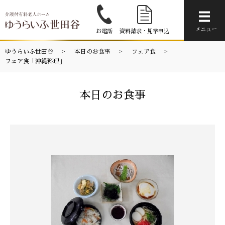
メニ
メニュー
お電話
資料請求・見学申込
ゆうらいふ世田谷
本日のお食事
フェア食
フェア食「沖縄料理」
本日のお食事