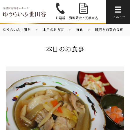
メニ
メニュー
お電話
資料請求・見学申込
ゆうらいふ世田谷
本日のお食事
昼食
豚肉と白菜の旨煮
本日のお食事