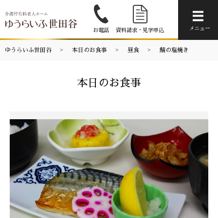
メニ
メニュー
お電話
資料請求・見学申込
ゆうらいふ世田谷
本日のお食事
昼食
鯖の塩焼き
本日のお食事