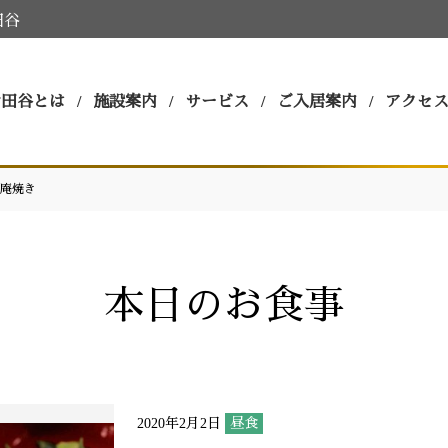
田谷
世田谷とは
施設案内
サービス
ご入居案内
アクセ
庵焼き
本日のお食事
2020年2月2日
昼食