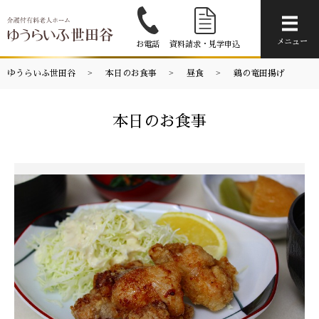
メニ
メニュー
お電話
資料請求・見学申込
ゆうらいふ世田谷
本日のお食事
昼食
鶏の竜田揚げ
本日のお食事