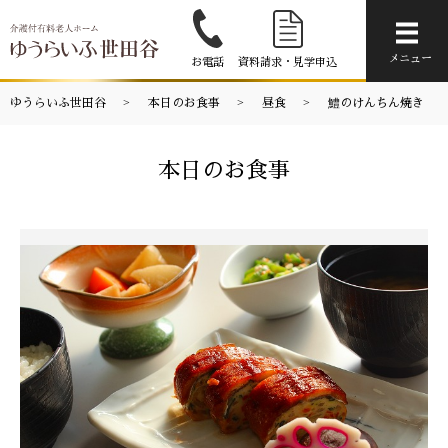
メニ
メニュー
お電話
資料請求・見学申込
ゆうらいふ世田谷
本日のお食事
昼食
鱧のけんちん焼き
本日のお食事