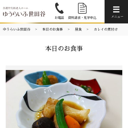
メニ
メニュー
お電話
資料請求・見学申込
ゆうらいふ世田谷
本日のお食事
昼食
カレイの煮付け
本日のお食事