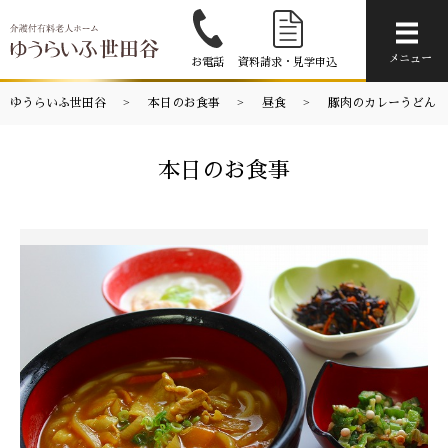
メニ
メニュー
お電話
資料請求・見学申込
ゆうらいふ世田谷
本日のお食事
昼食
豚肉のカレーうどん
本日のお食事