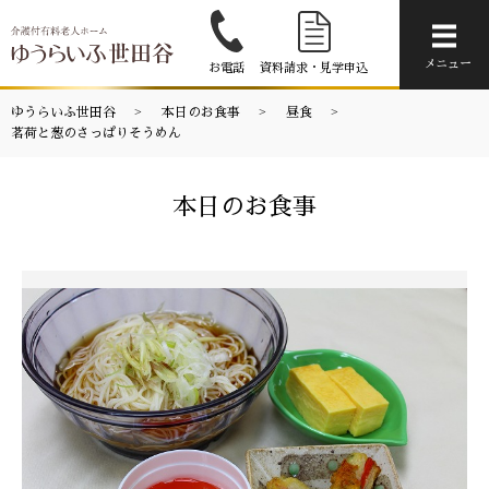
メニ
メニュー
お電話
資料請求・見学申込
ゆうらいふ世田谷
本日のお食事
昼食
茗荷と葱のさっぱりそうめん
本日のお食事