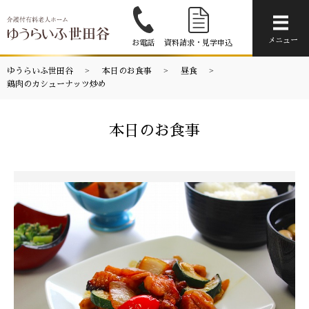
メニ
メニュー
お電話
資料請求・見学申込
ゆうらいふ世田谷
本日のお食事
昼食
鶏肉のカシューナッツ炒め
本日のお食事