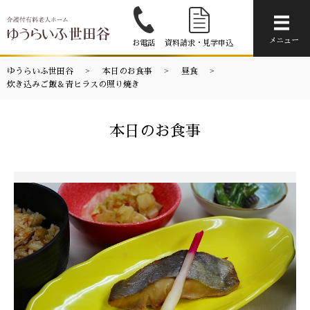
メニ
メニュー
お電話
資料請求・見学申込
ゆうらいふ世田谷
本日のお食事
昼食
炊き込みご飯＆青ヒラスの照り焼き
本日のお食事