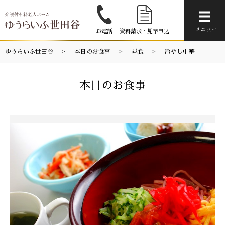
メニ
メニュー
お電話
資料請求・見学申込
ゆうらいふ世田谷
本日のお食事
昼食
冷やし中華
本日のお食事