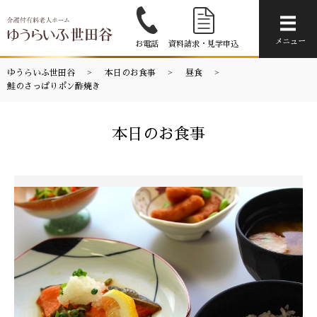
メニ
メニュー
お電話
資料請求・見学申込
ゆうらいふ世田谷
本日のお食事
昼食
鮭のさっぱりポン酢焼き
本日のお食事