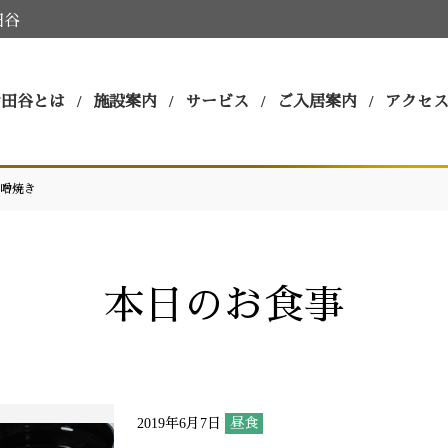
田谷
世田谷とは
施設案内
サービス
ご入居案内
アクセ
噌焼き
本日のお食事
2019年6月7日
昼食