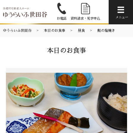
メニ
メニュー
お電話
資料請求・見学申込
ゆうらいふ世田谷
本日のお食事
昼食
鮭の塩焼き
本日のお食事