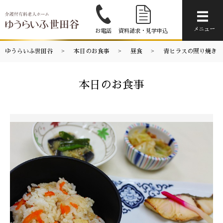
メニ
メニュー
お電話
資料請求・見学申込
ゆうらいふ世田谷
本日のお食事
昼食
青ヒラスの照り焼き
本日のお食事